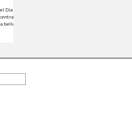
el Día
 centrado
la belleza
PRODUCTOS
AUTORES
s una
Calambac Classica
Marga Gil Ro
ción,
ra gráfica
Calambac Bilingua
Amable Tast
sede en
Calambac Trilingua
Michael Arle