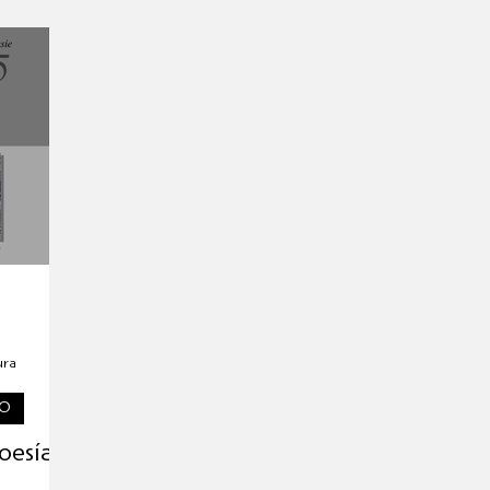
aciones editoriales
Exposiciones
Nos recomiendan
Día Mundial de la UNESCO
Nueva sede editorial
ura
CO
oesía