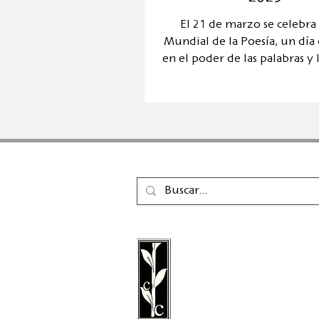
El 21 de marzo se celebra 
Mundial de la Poesía, un día
en el poder de las palabras y 
de la poesía
La editorial Calambac e
editorial alemana de fic
poesía, ensayo y literatu
fundada en 2011 y con 
Niederstetten.