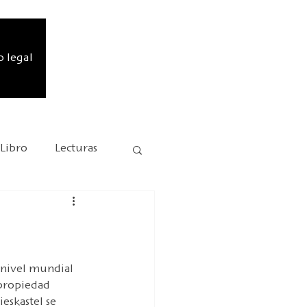
o legal
 Libro
Lecturas
Misión comercial
Andersen 2025
 nivel mundial 
 propiedad 
eskastel se 