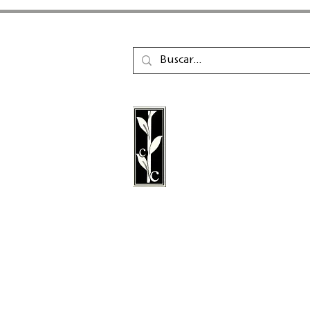
La editorial Calambac e
editorial alemana de fic
poesía, ensayo y literatu
fundada en 2011 y con 
Niederstetten.