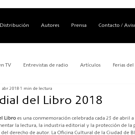
Distribución
Autores
Prensa
Contacto / Avis
en TV
Entrevistas de radio
Artículos
Ferias del
 abr 2018
1 min de lectura
aciones editoriales
Exposiciones
Nos recomiendan
ial del Libro 2018
Día Mundial de la UNESCO
Nueva sede editorial
el Libro
 es una conmemoración celebrada cada 23 de abril a
entar la lectura, la industria editorial y la protección de la
del derecho de autor. La Oficina Cultural de la Ciudad de Bli