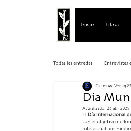
Inicio
Libros
Todas las entradas
Entrevistas 
Calambac Verlag
23
Reseñas literarias
Present
Día Mund
Actualizado:
23 abr 2025
Aniversario
Kafka 2024
El 
Día Internacional d
con el objetivo de fom
intelectual por medio 