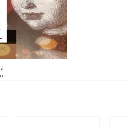
es
es