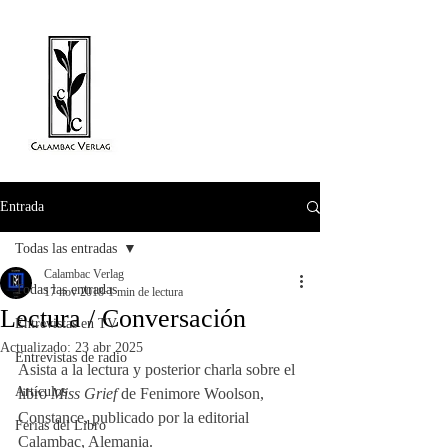
Entrada
Todas las entradas
Calambac Verlag
Todas las entradas
17 nov 2018
1 min de lectura
Lectura / Conversación
Entrevistas en TV
Actualizado:
23 abr 2025
Entrevistas de radio
Asista a la lectura y posterior charla sobre el 
Artículos
libro 
Miss Grief
 de Fenimore Woolson, 
Constance, publicado por la editorial 
Ferias del Libro
Calambac, Alemania.