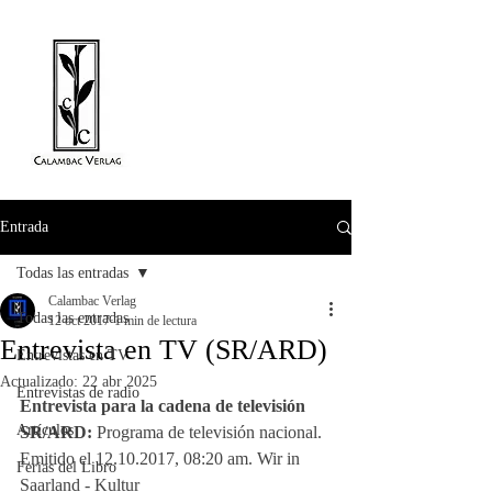
Entrada
Todas las entradas
Calambac Verlag
Todas las entradas
12 oct 2017
1 min de lectura
Entrevista en TV (SR/ARD)
Entrevistas en TV
Actualizado:
22 abr 2025
Entrevistas de radio
Entrevista para la cadena de televisión 
Artículos
SR/ARD:
 Programa de televisión nacional. 
Emitido el 12.10.2017, 08:20 am. Wir in 
Ferias del Libro
Saarland - Kultur 