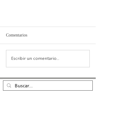
Comentarios
Escribir un comentario...
Entrevista en televisión SR/ARD
La editorial Calambac es una editorial
alemana de ficción, poesía, ensayo y
literatura gráfica fundada en 2011 y
con sede en Niederstetten.
PRODUCTOS