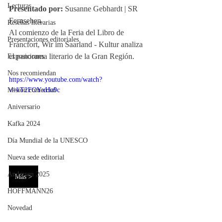
Lecturas
Presentado por:
 Susanne Gebhardt | SR 
Fernsehen. 
Reseñas literarias
Al comienzo de la Feria del Libro de 
Presentaciones editoriales
Fráncfort, Wir im Saarland - Kultur analiza 
el panorama literario de la Gran Región. 
Exposiciones
Nos recomiendan
https://www.youtube.com/watch?
Misión comercial
v=kT2FOYxHo9c
Aniversario
Kafka 2024
Día Mundial de la UNESCO
Nueva sede editorial
Andersen 2025
Más >
HOFFMANN26
Novedad