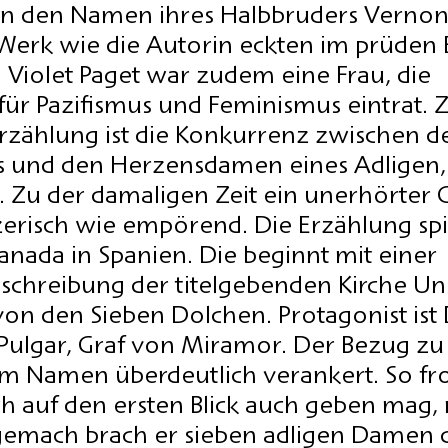
n den Namen ihres Halbbruders Vernon
Werk wie die Autorin eckten im prüden 
. Violet Paget war zudem eine Frau, die 
für Pazifismus und Feminismus eintrat. Z
zählung ist die Konkurrenz zwischen de
 und den Herzensdamen eines Adligen, 
Zu der damaligen Zeit ein unerhörter 
zerisch wie empörend. Die Erzählung spie
nada in Spanien. Die beginnt mit einer 
eschreibung der titelgebenden Kirche Un
von den Sieben Dolchen. Protagonist ist
ulgar, Graf von Miramor. Der Bezug zu
r im Namen überdeutlich verankert. So f
h auf den ersten Blick auch geben mag,
emach brach er sieben adligen Damen d