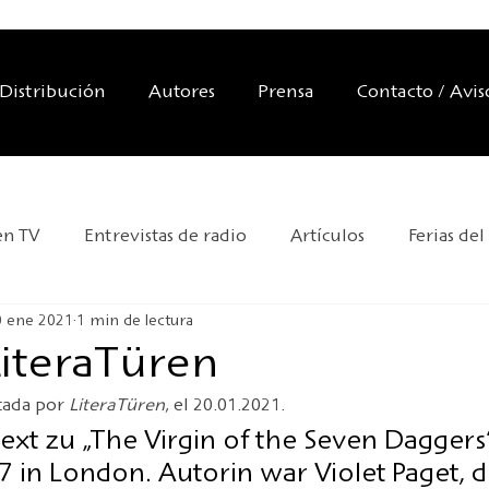
Distribución
Autores
Prensa
Contacto / Avis
en TV
Entrevistas de radio
Artículos
Ferias del
0 ene 2021
1 min de lectura
aciones editoriales
Exposiciones
Nos recomiendan
iteraTüren
cada por 
LiteraTüren
, el 20.01.2021.
Día Mundial de la UNESCO
Nueva sede editorial
text zu „The Virgin of the Seven Daggers“
 in London. Autorin war Violet Paget, di