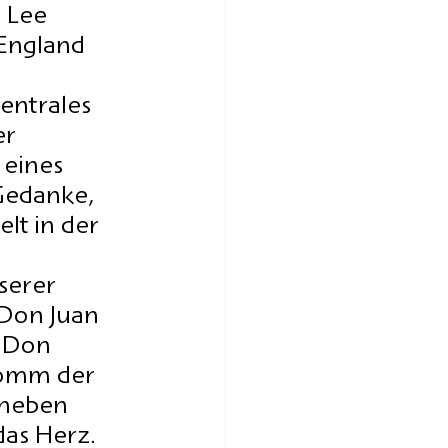
 Lee 
England 
entrales 
r 
eines 
Gedanke, 
lt in der 
serer 
 Don Juan 
 Don 
romm der 
 neben 
as Herz. 