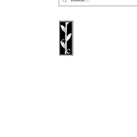
La editorial Calambac e
editorial alemana de fic
poesía, ensayo y literatu
fundada en 2011 y con 
Niederstetten.
Síganos