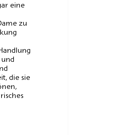
gar eine 
Dame zu 
ckung 
 Handlung 
u und 
nd 
t, die sie 
önen, 
risches 