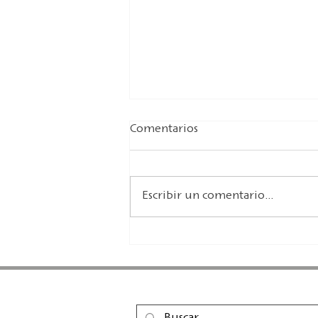
Comentarios
Escribir un comentario...
«Con sus cuentos
contribuyó a la literatura
universal»