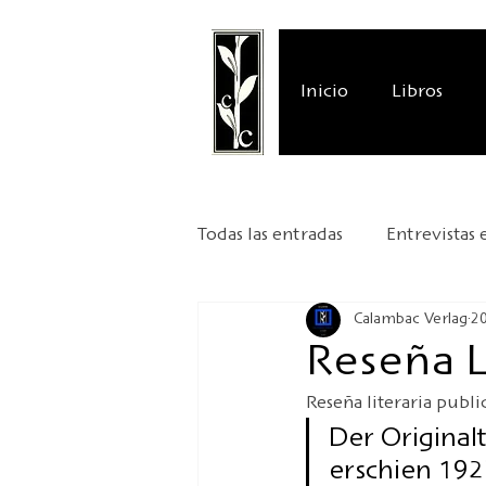
Inicio
Libros
Todas las entradas
Entrevistas 
Calambac Verlag
2
Reseñas literarias
Present
Reseña L
Reseña literaria publi
Aniversario
Kafka 2024
Der Original
erschien 1927