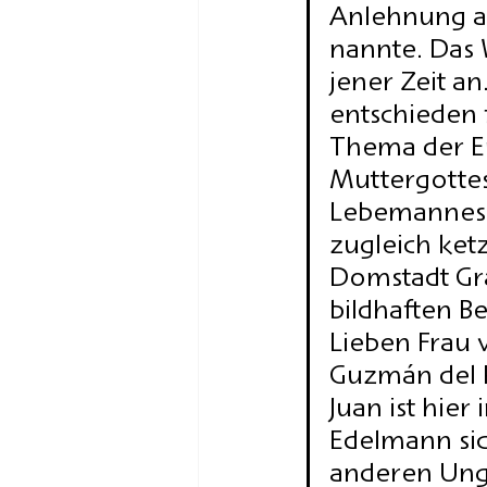
HOFFMANN26
Novedad
Anlehnung a
nannte. Das 
jener Zeit an
entschieden 
Thema der Er
Muttergottes
Lebemannes. 
zugleich ket
Domstadt Gra
bildhaften B
Lieben Frau 
Guzmán del P
Juan ist hie
Edelmann sic
anderen Ung