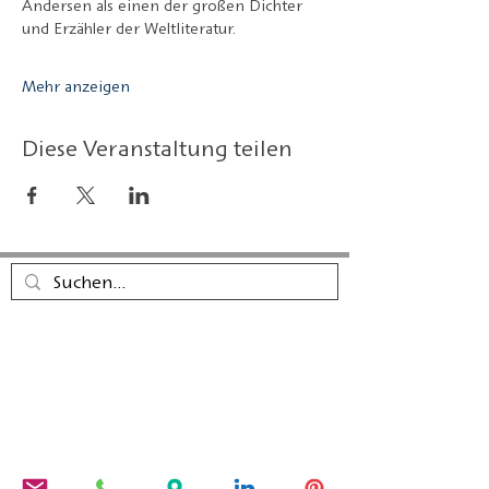
Andersen als einen der großen Dichter 
und Erzähler der Weltliteratur.
Mehr anzeigen
Diese Veranstaltung teilen
Der Calambac Verlag ist ein 2011
gegründeter deutscher Buchverlag
für Belletristik, Lyrik, Essay und
Grafische Literatur mit Sitz in
Niederstetten.
PRODUKTE