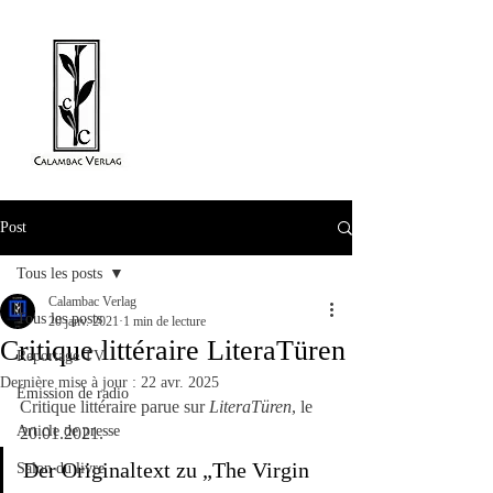
Post
Tous les posts
Calambac Verlag
Tous les posts
20 janv. 2021
1 min de lecture
Critique littéraire LiteraTüren
Reportage TV
Dernière mise à jour :
22 avr. 2025
Émission de radio
Critique littéraire parue sur 
LiteraTüren
, le 
Article de presse
20.01.2021.
Der Originaltext zu „The Virgin 
Salon du livre