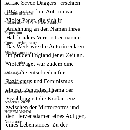
of the Seven Daggers“ erschien 
Lecture
1927 in London. Autorin war 
Critique littéraire
Violet Paget, die sich in 
Présentation de la maison d'édition
Anlehnung an den Namen ihres 
Exposition
Halbbruders Vernon Lee nannte. 
Conseil rédactionnel
Das Werk wie die Autorin eckten 
Mission commerciale
im prüden England jener Zeit an. 
Anniversaire
Violet Paget war zudem eine 
Frau, die entschieden für 
Kafka 2024
Pazifismus und Feminismus 
Déménagement
eintrat. Zentrales Thema der 
Journée mondiale de l'UNESCO
Erzählung ist die Konkurrenz 
Andersen 2025
zwischen der Muttergottes und 
HOFFMANN26
den Herzensdamen eines Adligen, 
Nouveauté
eines Lebemannes. Zu der 