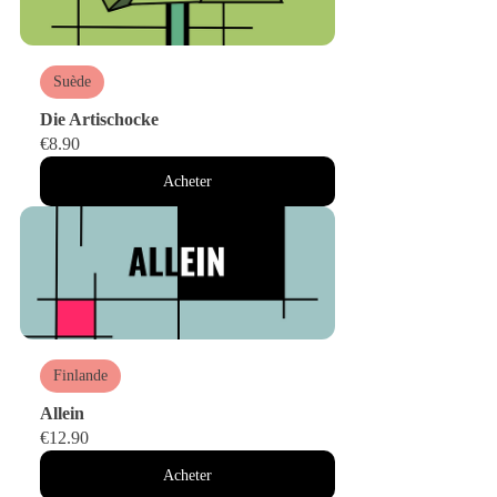
Suède
Die Artischocke
€8.90
Acheter
Finlande
Allein
€12.90
Acheter