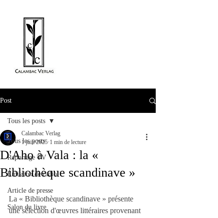
Post
Tous les posts
Calambac Verlag
Tous les posts
1 juin 2025
1 min de lecture
D'Aho à Vala : la «
Reportage TV
Bibliothèque scandinave »
Émission de radio
Article de presse
La « Bibliothèque scandinave » présente 
Salon du livre
une sélection d'œuvres littéraires provenant 