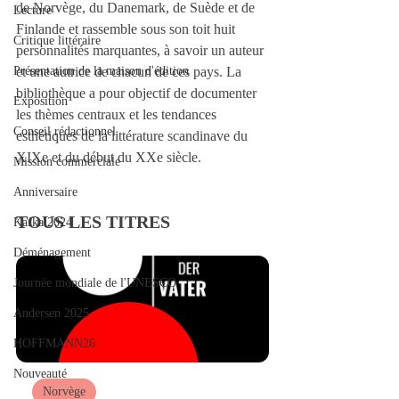
de Norvège, du Danemark, de Suède et de 
Lecture
Finlande et rassemble sous son toit huit 
Critique littéraire
personnalités marquantes, à savoir un auteur 
Présentation de la maison d'édition
et une autrice de chacun de ces pays. La 
bibliothèque a pour objectif de documenter 
Exposition
les thèmes centraux et les tendances 
Conseil rédactionnel
esthétiques de la littérature scandinave du 
XIXe et du début du XXe siècle.
Mission commerciale
Anniversaire
TOUS LES TITRES 
Kafka 2024
Déménagement
Journée mondiale de l'UNESCO
Andersen 2025
HOFFMANN26
Nouveauté
Norvège