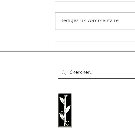
Rédigez un commentaire...
Conseil de la rédaction
mycomics.de
La maison d'édition Cal
une maison d'édition a
fondée en 2011, spéciali
littérature, la poésie, les 
littérature graphique.