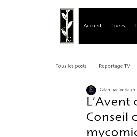
Accueil
Livres
Tous les posts
Reportage TV
Calambac Verlag
4 
Critique littéraire
Présen
L'Avent 
Conseil 
Mission commerciale
Ann
mycomic