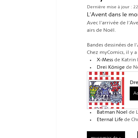
Journée mondiale de l'UNES
Dernière mise à jour :
22
L'Avent dans le mo
Avec l'arrivée de l'Av
airs de Noël.
Bandes dessinées de l
Chez myComics, il y a
X-Mess
 de Katrin 
Drei Könige
 de N
Dre
Ac
Batman Noel
 de 
Eternal Life
 de Ch