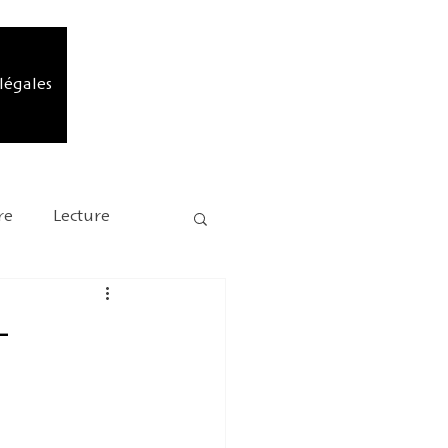
légales
re
Lecture
rédactionnel
-