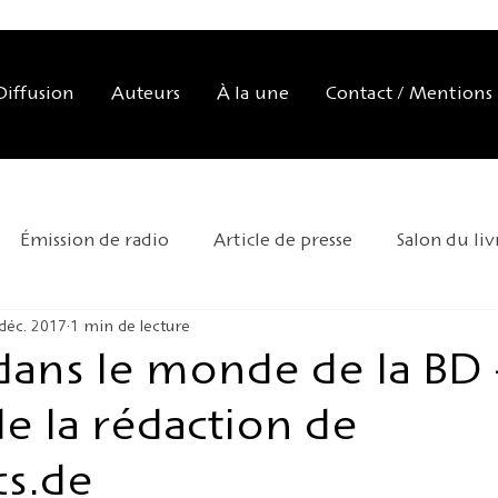
Diffusion
Auteurs
À la une
Contact / Mentions 
Émission de radio
Article de presse
Salon du liv
déc. 2017
1 min de lecture
tation de la maison d'édition
Exposition
Conseil 
dans le monde de la BD 
de la rédaction de
iversaire
Kafka 2024
Déménagement
s.de