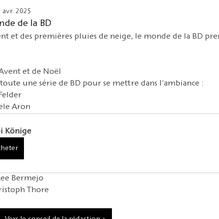
CO
Andersen 2025
HOFFMANN26
Nouveauté
 avr. 2025
nde de la BD
ent et des premières pluies de neige, le monde de la BD pren
'Avent et de Noël 
 toute une série de BD pour se mettre dans l'ambiance :
Felder
ele Aron
i Könige
heter
Lee Bermejo 
ristoph Thore