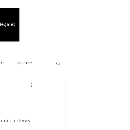
légales
re
Lecture
rédactionnel
 des lecteurs. 