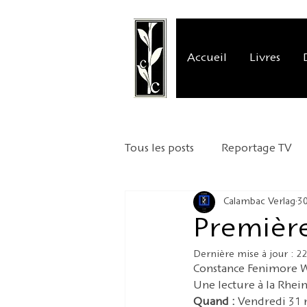
Accueil
Livres
Tous les posts
Reportage TV
Calambac Verlag
3
Critique littéraire
Présen
Première
Dernière mise à jour :
22
Mission commerciale
Ann
Constance Fenimore W
Une lecture à la Rhei
Quand :
 Vendredi 31 