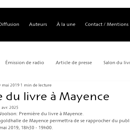
Diffusion
Auteurs
À la une
Contact / Mentions 
Émission de radio
Article de presse
Salon du liv
0 mai 2019
1 min de lecture
tation de la maison d'édition
Exposition
Conseil 
 du livre à Mayence
 avr. 2025
iversaire
Kafka 2024
Déménagement
oolson: Première du livre à Mayence. 
ngoldhalle de Mayence permettra de se rapprocher du public
mai 2019, 18h30 - 19h00.