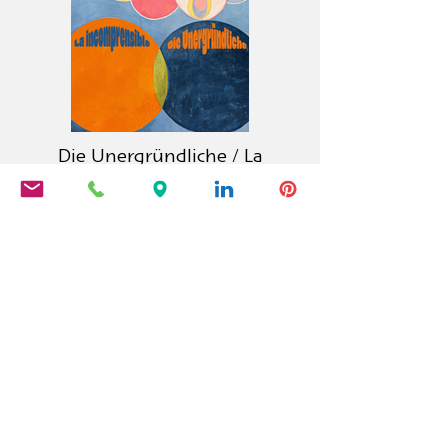
Die Unergründliche / La
incomprensible
Der Calambac Verlag ist ein 2011
gegründeter deutscher Buchverlag
für Belletristik, Lyrik, Essay und
Grafische Literatur mit Sitz in
Niederstetten.
PRODUKTE