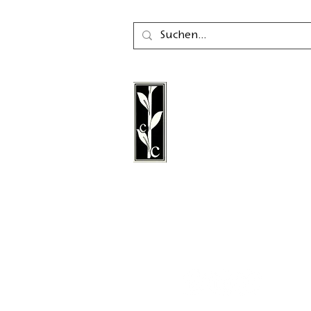
Der Calambac Verlag ist
gegründeter deutscher 
für Belletristik, Lyrik, E
Grafische Literatur mit S
Niederstetten.
Folgen Sie uns