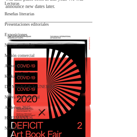
Lecturas
announce new dates later.
Reseñas literarias
Presentaciones editoriales
Exposiciones
Nos recomiendan
Misión comercial
Aniversario
Kafka 2024
Día Mundial de la UNESCO
Nueva sede editorial
Andersen 2025
HOFFMANN26
Novedad