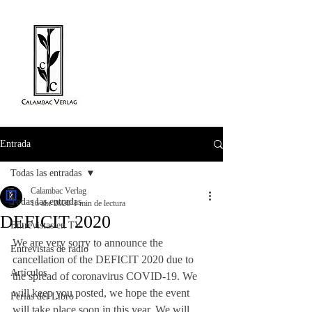
Entrada
Todas las entradas
Calambac Verlag
Todas las entradas
16 abr 2020
1 min de lectura
DEFICIT 2020
Entrevistas en TV
We are very sorry to announce the 
Entrevistas de radio
cancellation of the DEFICIT 2020 due to 
Artículos
the spread of coronavirus COVID-19. We 
will keep you posted, we hope the event 
Ferias del Libro
will take place soon in this year. We will 