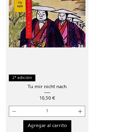
2ª edición
Tu mir nicht nach
Precio
10,50 €
Agregar al carrito