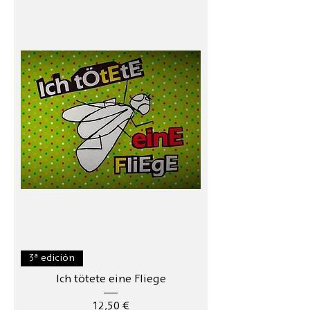
3ª edición
Ich tötete eine Fliege
Precio
12,50 €