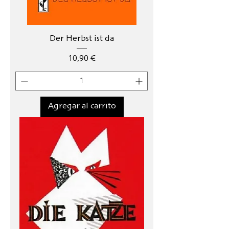
Der Herbst ist da
Precio
10,90 €
Agregar al carrito