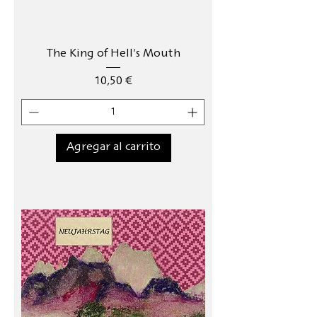
The King of Hell's Mouth
Precio
10,50 €
Agregar al carrito