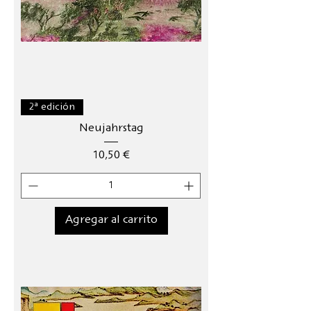
2ª edición
Neujahrstag
Precio
10,50 €
Agregar al carrito