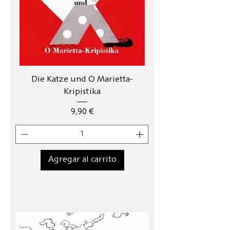
Die Katze und O Marietta-
Kripistika
Precio
9,90 €
Agregar al carrito