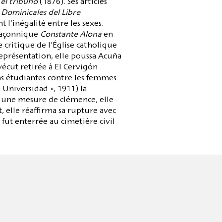
 el tribuno
(1876). Ses articles
 Dominicales del Libre
 l'inégalité entre les sexes.
 maçonnique
Constante Alona
en
 critique de l'Église catholique
eprésentation, elle poussa Acuña
vécut retirée à El Cervigón
ons étudiantes contre les femmes
a Universidad », 1911) la
 à une mesure de clémence, elle
, elle réaffirma sa rupture avec
fut enterrée au cimetière civil