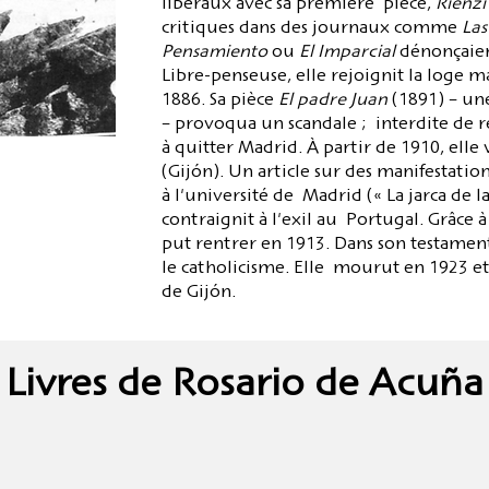
libéraux avec sa première pièce,
Rienzi
critiques dans des journaux comme
Las
Pensamiento
ou
El Imparcial
dénonçaient
Libre-penseuse, elle rejoignit la loge
1886. Sa pièce
El padre Juan
(1891) – une
– provoqua un scandale ; interdite de r
à quitter Madrid. À partir de 1910, elle 
(Gijón). Un article sur des manifestati
à l'université de Madrid (« La jarca de l
contraignit à l'exil au Portugal. Grâce
put rentrer en 1913. Dans son testament
le catholicisme. Elle mourut en 1923 et 
de Gijón.
Livres de Rosario de Acuña