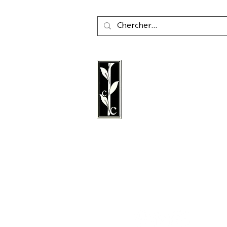
La maison d'édition Cal
une maison d'édition a
fondée en 2011, spéciali
littérature, la poésie, les 
littérature graphique.
Suivez nous