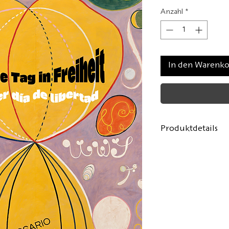
Anzahl
*
In den Warenk
Produktdetails
Autorin:
Rosario 
Aus dem Spanisc
Sobrino
Umschlaggestalt
Format: 11.5 x 18
108 Seiten, Softco
Erste Auflage:
Jun