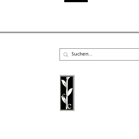
Der Calambac Verlag ist
gegründeter deutscher 
für Belletristik, Lyrik, E
Grafische Literatur mit S
Niederstetten.