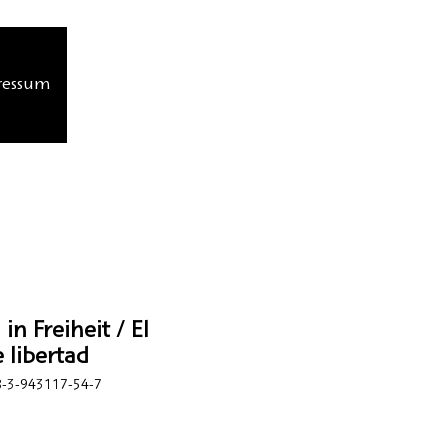
ressum
in Freiheit / El
 libertad
-3-943117-54-7