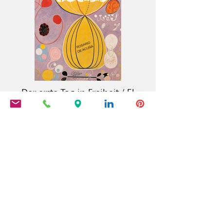
Der erste Tag in Freiheit / El
primer día de libertad
Der Calambac Verlag ist ein 2011
gegründeter deutscher Buchverlag
für Belletristik, Lyrik, Essay und
Grafische Literatur mit Sitz in
Niederstetten.