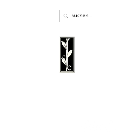
Der Calambac Verlag ist
gegründeter deutscher 
für Belletristik, Lyrik, E
Grafische Literatur mit S
Niederstetten.
Folgen Sie uns