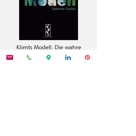
Klimts Modell. Die wahre
Geschichte des
wiederaufgefundenen
Meisterwerks
Der Calambac Verlag ist ein 2011
gegründeter deutscher Buchverlag
für Belletristik, Lyrik, Essay und
Grafische Literatur mit Sitz in
Niederstetten.
PRODUKTE