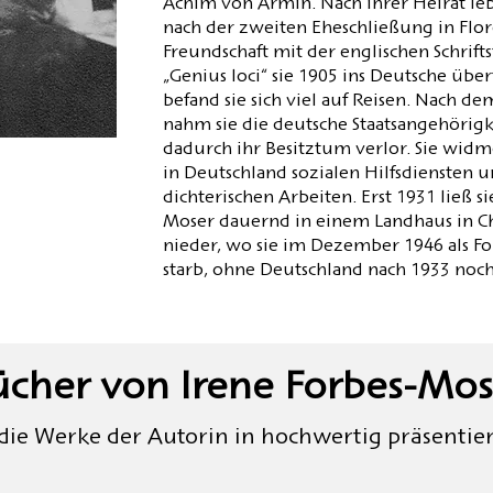
Achim von Armin. Nach ihrer Heirat leb
nach der zweiten Eheschließung in Flore
Freundschaft mit der englischen Schrift
„Genius loci“ sie 1905 ins Deutsche übe
befand sie sich viel auf Reisen. Nach d
nahm sie die deutsche Staatsangehörigk
dadurch ihr Besitztum verlor. Sie widm
in Deutschland sozialen Hilfsdiensten u
dichterischen Arbeiten. Erst 1931 ließ s
Moser dauernd in einem Landhaus in 
nieder, wo sie im Dezember 1946 als 
starb, ohne Deutschland nach 1933 noc
ücher von Irene Forbes-Mos
 die Werke der Autorin in hochwertig präsentie