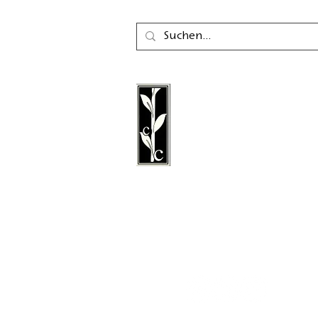
Der Calambac Verlag ist
gegründeter deutscher 
für Belletristik, Lyrik, E
Grafische Literatur mit S
Niederstetten.
Folgen Sie uns