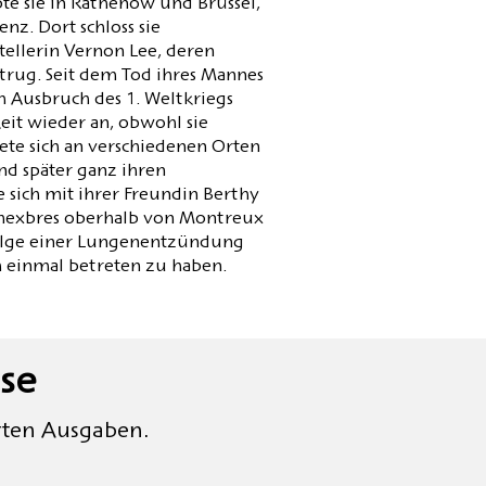
te sie in Rathenow und Brüssel,
nz. Dort schloss sie
stellerin Vernon Lee, deren
rtrug. Seit dem Tod ihres Mannes
em Ausbruch des 1. Weltkriegs
eit wieder an, obwohl sie
ete sich an verschiedenen Orten
nd später ganz ihren
ie sich mit ihrer Freundin Berthy
Chexbres oberhalb von Montreux
Folge einer Lungenentzündung
h einmal betreten zu haben.
se
rten Ausgaben.