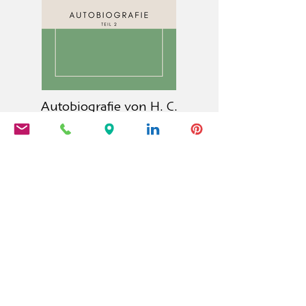
Autobiografie von H. C.
Andersen (Teil 2)
Der Calambac Verlag ist ein 2011
gegründeter deutscher Buchverlag
für Belletristik, Lyrik, Essay und
Grafische Literatur mit Sitz in
Niederstetten.
PRODUKTE