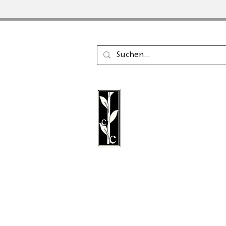
Der Calambac Verlag ist
gegründeter deutscher 
für Belletristik, Lyrik, E
Grafische Literatur mit S
Niederstetten.
Folgen Sie uns