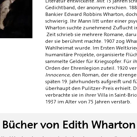
Literatur entwickelte. Mit 15 Jahren sch
Gedichtband, der anonym erschien. 1885
Bankier Edward Robbins Wharton, doch
schwierig. Ihr Mann litt unter einer p
Wharton suchte zunehmend Zuflucht in 
Zeit schrieb sie mehrere Romane, dar
der sie berühmt machte. 1907 zog Whart
Wahlheimat wurde. Im Ersten Weltkrieg 
humanitäre Projekte, organisierte Flü
sammelte Gelder für Kriegsopfer. Für i
Orden der Ehrenlegion zuteil. 1920 verö
Innocence
, den Roman, der die strenge
späten 19. Jahrhunderts aufgreift und für
überhaupt den Pulitzer-Preis erhielt. D
verbrachte sie in ihrer Villa in Saint-Bri
1937 im Alter von 75 Jahren verstarb.
Bücher von Edith Wharton