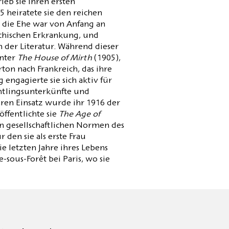
rieb sie ihren ersten
 heiratete sie den reichen
 die Ehe war von Anfang an
sychischen Erkrankung, und
der Literatur. Während dieser
unter
The House of Mirth
(1905),
on nach Frankreich, das ihre
engagierte sie sich aktiv für
chtlingsunterkünfte und
hren Einsatz wurde ihr 1916 der
ffentlichte sie
The Age of
n gesellschaftlichen Normen des
 den sie als erste Frau
ie letzten Jahre ihres Lebens
ce-sous-Forêt bei Paris, wo sie