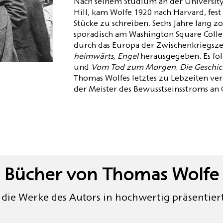
Nach seinem Studium an der University 
Hill, kam Wolfe 1920 nach Harvard, fes
Stücke zu schreiben. Sechs Jahre lang z
sporadisch am Washington Square Colle
durch das Europa der Zwischenkriegszei
heimwärts, Engel
herausgegeben. Es fo
und
Vom Tod zum Morgen
.
Die Geschi
Thomas Wolfes letztes zu Lebzeiten verö
der Meister des Bewusstseinsstroms an
Bücher von Thomas Wolfe
 die Werke des Autors in hochwertig präsentie