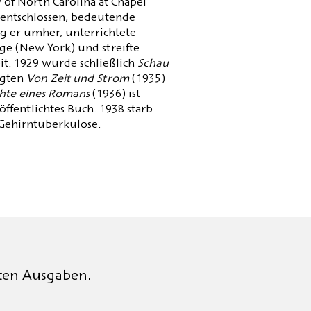
of North Carolina at Chapel
t entschlossen, bedeutende
og er umher, unterrichtete
ge (New York) und streifte
t. 1929 wurde schließlich
Schau
lgten
Von Zeit und Strom
(1935)
chte eines Romans
(1936)
ist
ffentlichtes Buch. 1938 starb
 Gehirntuberkulose.
rten Ausgaben.