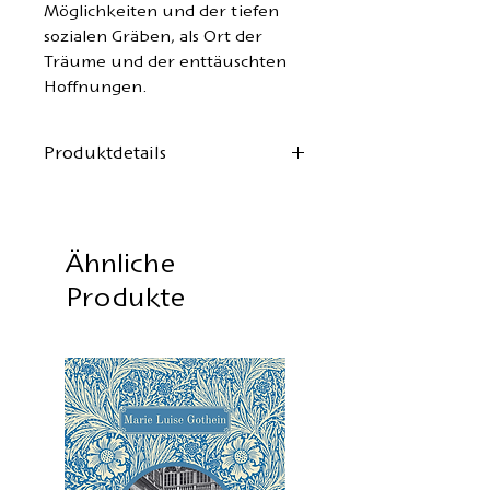
Möglichkeiten und der tiefen
sozialen Gräben, als Ort der
Träume und der enttäuschten
Hoffnungen.
Produktdetails
Autor:
Thomas Wolfe
Aus dem Englischen von
Hans
Schiebelhuth
Ähnliche
Umschlaggestaltung:
Olga
Produkte
Noorem
Format: 14,8x21,0 cm
112 Seiten, Hardcover
Erste Auflage:
Juli 2024
ISBN:
978-3-943117-30-1