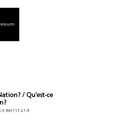
ressum
Nation? / Qu’est-ce
n?
-3-943117-21-9