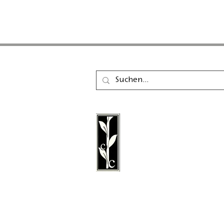
Der Calambac Verlag ist
gegründeter deutscher 
für Belletristik, Lyrik, E
Grafische Literatur mit S
Niederstetten.