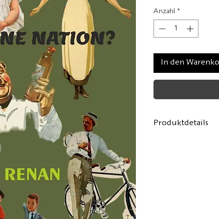
Anzahl
*
In den Warenk
Produktdetails
Autor:
Ernest Re
Aus dem Französi
Umschlaggestalt
Format: 14,8x21,
78 Seiten, Hardco
Erste Auflage:
Ok
ISBN:
978-3-9431