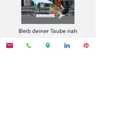
Bleib deiner Taube nah
La editorial Calambac es una editorial
alemana de ficción, poesía, ensayo y
literatura gráfica fundada en 2011 y
con sede en Niederstetten.
PRODUCTOS
Calambac Classica
Calambac Bilingua