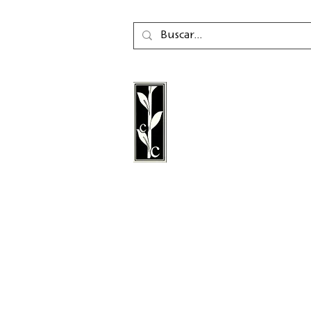
La editorial Calambac e
editorial alemana de fic
poesía, ensayo y literatu
fundada en 2011 y con 
Niederstetten.
Síganos