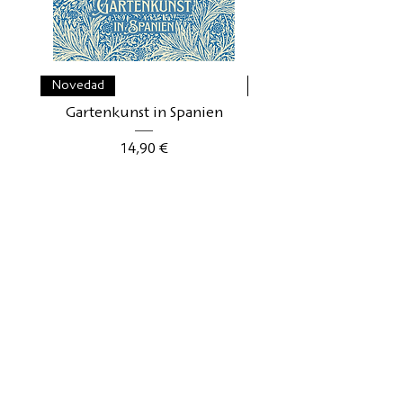
Novedad
Novedad
Gartenkunst in Spanien
Gartenkunst in Schwe
Precio
14,90 €