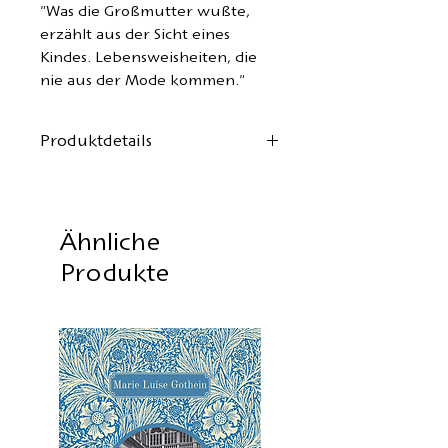
"Was die Großmutter wußte,
erzählt aus der Sicht eines
Kindes. Lebensweisheiten, die
nie aus der Mode kommen."
Produktdetails
Autorin:
Comtesse de Ségur
Aus dem Roman: "Die
mustergültigen Mädchen"
Ähnliche
("Les petites filles modèles")
Produkte
Zweisprachige Ausgabe:
Deutsch/Französisch
Deutsche Übersetzung:
Elena
Moreno Sobrino
Illustration/Cover:
ElgA
Format: 14x20 cm,
Heftbindung, 46 Seiten
Überarbeitete Neuauflage:
Mai