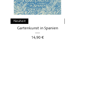
Neuheit
Neuheit
Gartenkunst in Spanien
Gartenkunst in Schwe
Preis
14,90 €