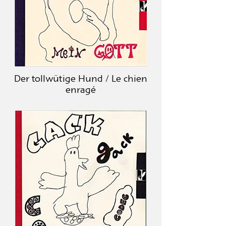
Der tollwütige Hund / Le chien
enragé