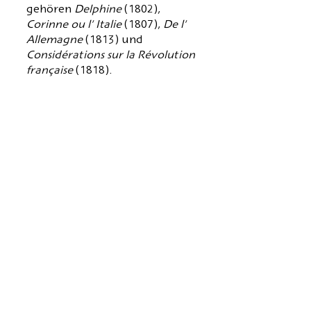
gehören
Delphine
(1802),
Corinne ou l' Italie
(1807),
De l'
Allemagne
(1813) und
Considérations sur la Révolution
française
(1818).