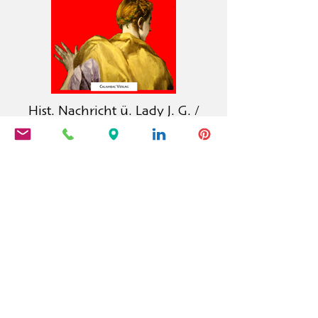
Hist. Nachricht ü. Lady J. G. /
Notice sur Lady J. G. / A short
Account of L J G
Der Calambac Verlag ist ein 2011
gegründeter deutscher Buchverlag
für Belletristik, Lyrik, Essay und
Grafische Literatur mit Sitz in
Niederstetten.
PRODUKTE