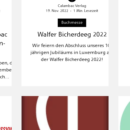
Calambac Verlag
t
19. Nov. 2022
1 Min. Lesezeit
Buchmesse
ac
Walfer Bicherdeeg 2022
n-
Wir feiern den Abschluss unseres 10-
jährigen Jubiläums in Luxemburg auf
der Walfer Bicherdeeg 2022!
en, dass
vember
ach
t