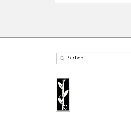
Der Calambac Verlag ist
gegründeter deutscher 
für Belletristik, Lyrik, E
Grafische Literatur mit S
Niederstetten.