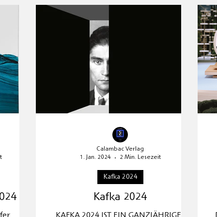
tellung
Gespräch
Redaktionstipp
Handelsmis
UNESCO-Welttag
Andersen 2025
Neuerscheinung
Calambac Verlag
t
1. Jan. 2024
2 Min. Lesezeit
Kafka 2024
2024
Kafka 2024
fer
KAFKA 2024 IST EIN GANZJÄHRIGES