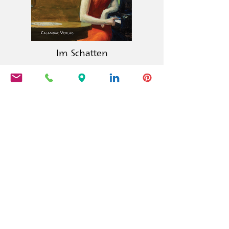
Im Schatten
La editorial Calambac es una editorial
alemana de ficción, poesía, ensayo y
literatura gráfica fundada en 2011 y
con sede en Niederstetten.
PRODUCTOS
Calambac Classica
Calambac Bilingua