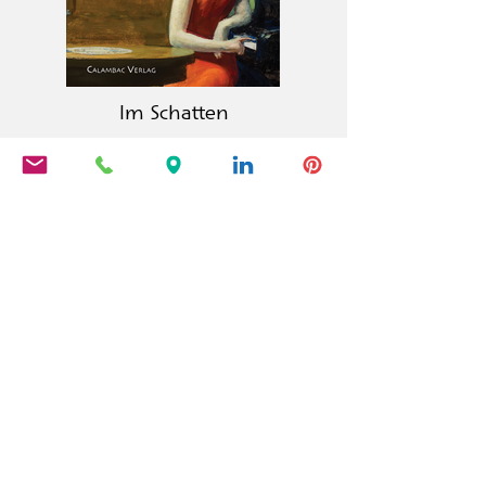
Im Schatten
La editorial Calambac es una editorial
alemana de ficción, poesía, ensayo y
literatura gráfica fundada en 2011 y
con sede en Niederstetten.
PRODUCTOS
Calambac Classica
Calambac Bilingua