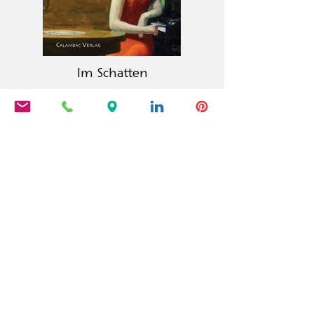
Im Schatten
La editorial Calambac es una editorial
alemana de ficción, poesía, ensayo y
literatura gráfica fundada en 2011 y
con sede en Niederstetten.
PRODUCTOS
Calambac Classica
Calambac Bilingua