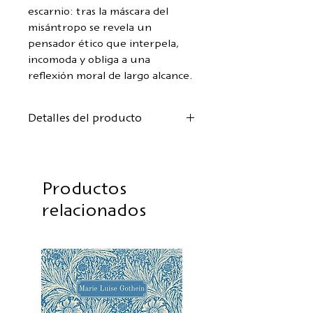
escarnio: tras la máscara del
misántropo se revela un
pensador ético que interpela,
incomoda y obliga a una
reflexión moral de largo alcance.
Detalles del producto
Autor:
Ambrose Bierce
Versión alemana:
Gordon Kent
Versión española:
Elena
Productos
Moreno Sobrino
relacionados
Diseño de la portada:
Anke
Friedrich
Edición trilingüe:
Alemán / Inglés / Español
Formato: 12,5 x 19 cm