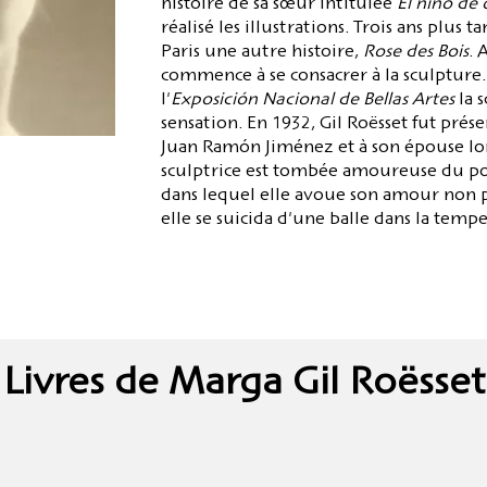
histoire de sa sœur intitulée
El niño de 
réalisé les illustrations. Trois ans plus 
Paris une autre histoire,
Rose des Bois
. 
commence à se consacrer à la sculpture. 
l'
Exposición Nacional de Bellas Artes
la 
sensation. En 1932, Gil Roësset fut prés
Juan Ramón Jiménez et à son épouse lors
sculptrice est tombée amoureuse du poè
dans lequel elle avoue son amour non pa
elle se suicida d'une balle dans la tempe
Livres de Marga Gil Roësset