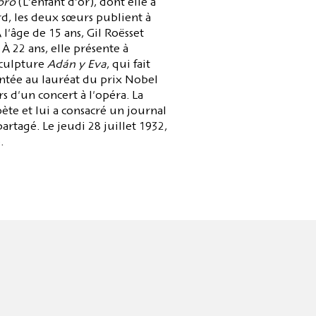
oro
(L'enfant d'or), dont elle a
tard, les deux sœurs publient à
A l'âge de 15 ans, Gil Roësset
À 22 ans, elle présente à
sculpture
Adán y Eva
, qui fait
entée au lauréat du prix Nobel
 d'un concert à l'opéra. La
te et lui a consacré un journal
rtagé. Le jeudi 28 juillet 1932,
.