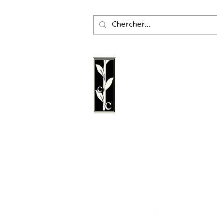
La maison d'édition Cal
une maison d'édition a
fondée en 2011, spéciali
littérature, la poésie, les 
littérature graphique.
Suivez nous