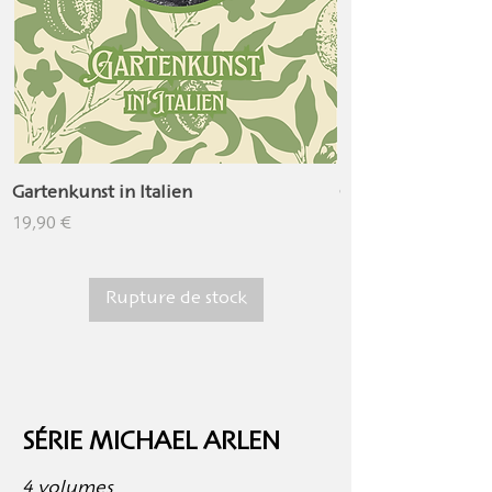
Gartenkunst in Italien
Gartenkunst in Sp
Prix
Prix
19,90 €
14,90 €
Rupture de stock
SÉRIE MICHAEL ARLEN
4 volumes