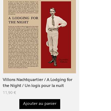
Villons Nachtquartier / A Lodging for
Bellen und Schnur
the Night / Un logis pour la nuit
bêtes / Barks and 
Prix
Prix
11,90 €
14,90 €
Ajouter au panier