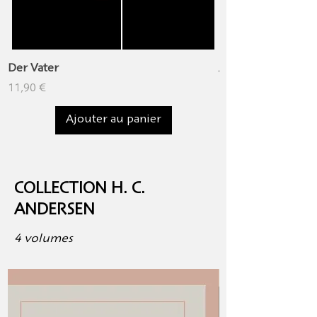
Der Vater
Aus jungen Tagen
Prix
Prix
11,90 €
12,90 €
Ajouter au panier
COLLECTION H. C.
ANDERSEN
4 volumes