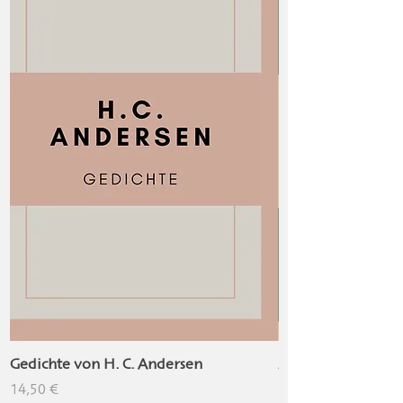
Gedichte von H. C. Andersen
Märchen von H. C
Prix
Prix
14,50 €
14,50 €