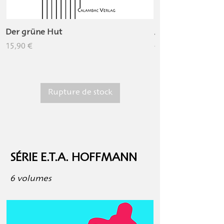
Der grüne Hut
Als die Nachtigall
/ When the Nighti
Prix
15,90 €
Berkeley Sq
Prix
11,90 €
Rupture de stock
SÉRIE E.T.A. HOFFMANN
6 volumes