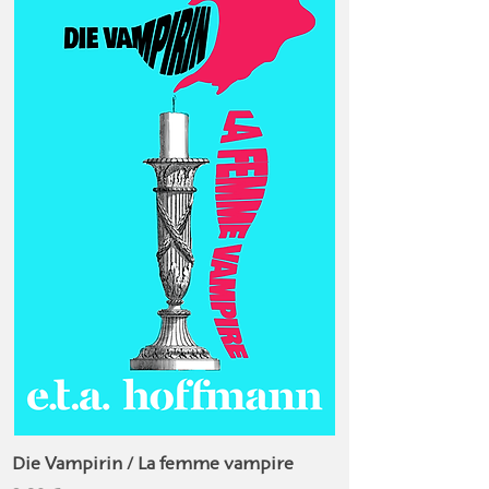
Die Vampirin / La femme vampire
Das Gelübde / Le