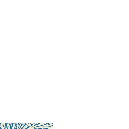
 pages
révisée :
mai 2017
17-97-4