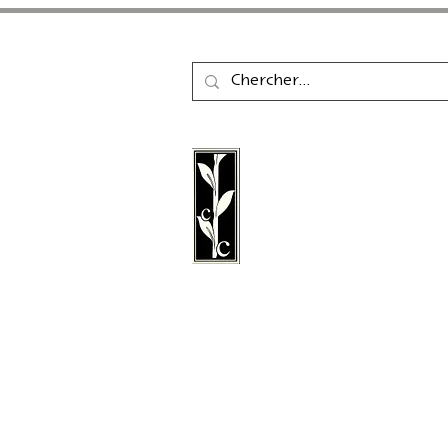
La maison d'édition Cal
une maison d'édition a
fondée en 2011, spéciali
littérature, la poésie, les 
littérature graphique.
Suivez nous