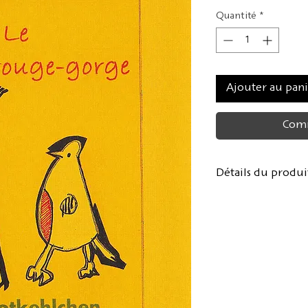
Quantité
*
Ajouter au pan
Comm
Détails du produi
Auteure :
Comtes
Extrait du roman :
("Les petites fill
Édition bilingue :
Traduction allem
Illustrations / Co
Format : 14X20cm