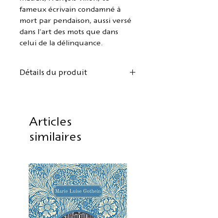
fameux écrivain condamné à
mort par pendaison, aussi versé
dans l'art des mots que dans
celui de la délinquance.
Détails du produit
Auteur :
Robert Louis
Stevenson
Version allemande :
Georg
Articles
Müller, Munich
similaires
Version française :
Berthe
Julienne Low
Conception de la couverture :
Anke Friedrich
Édition trilingue :
allemand / anglais / français