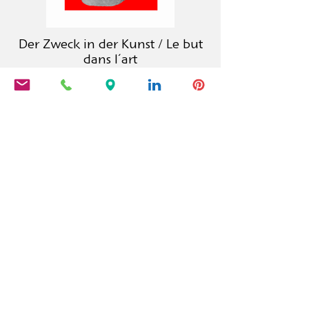
Der Zweck in der Kunst / Le but
dans l´art
La maison d'édition Calambac est une
maison d'édition allemande fondée
en 2011, spécialisée dans la
littérature, la poésie, les essais et la
littérature graphique.
PRODUITS
Calambac Classica
Calambac Bilingua