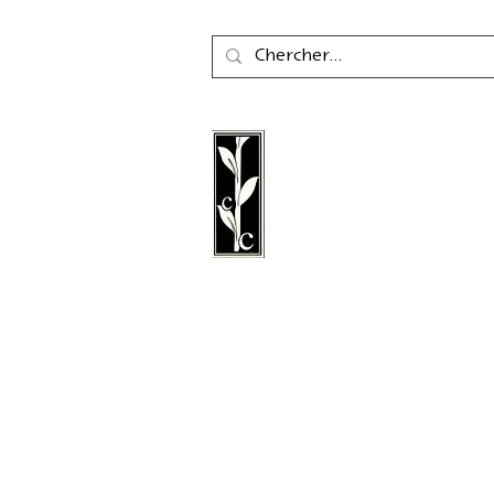
La maison d'édition Cal
une maison d'édition a
fondée en 2011, spéciali
littérature, la poésie, les 
littérature graphique.
Suivez nous