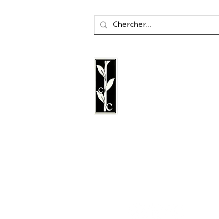
La maison d'édition Cal
une maison d'édition a
fondée en 2011, spéciali
littérature, la poésie, les 
littérature graphique.
Suivez nous