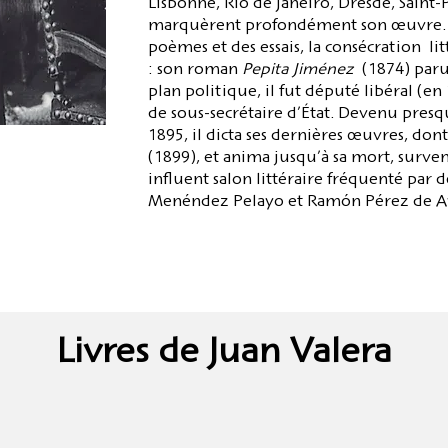
Lisbonne, Rio de Janeiro, Dresde, Saint
marquèrent profondément son œuvre. Bie
poèmes et des essais, la consécration li
: son roman
Pepita Jiménez
(1874) parut 
plan politique, il fut député libéral (en
de sous-secrétaire d’État. Devenu pre
1895, il dicta ses dernières œuvres, dont
(1899), et anima jusqu’à sa mort, surve
influent salon littéraire fréquenté par
Menéndez Pelayo et Ramón Pérez de Ay
Livres de Juan Valera