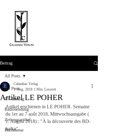
Beitrag
All Posts
Calambac Verlag
All Posts
1. Aug. 2018
1 Min. Lesezeit
Artikel LE POHER
TV-Beitrag
Artikel erschienen in LE POHER. Semaine 
Radiosendung
du 1er au 7 août 2018, Mittwochsausgabe ( 
Zeitungsartikel
1. August 2018) : "À la découverte des BD-
haïku".
Buchmesse