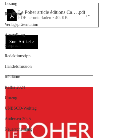
Lesung
Le Poher article éditions Calambac 08-2018 (1)
.pdf
Rezension
PDF herunterladen • 402KB
Verlagspräsentation
Ausstellung
Zum Artikel >
Gespräch
Redaktionstipp
Handelsmission
Jubiläum
Kafka 2024
Umzug
UNESCO-Welttag
Andersen 2025
Neuerscheinung