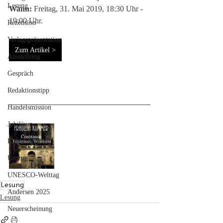
Lesung
Wann:
 Freitag, 31. Mai 2019, 18:30 Uhr - 
19:00 Uhr.
Rezension
Verlagspräsentation
Zum Artikel >
Ausstellung
Gespräch
Redaktionstipp
Handelsmission
Jubiläum
Kafka 2024
Umzug
UNESCO-Welttag
Lesung
Andersen 2025
Lesung
Neuerscheinung