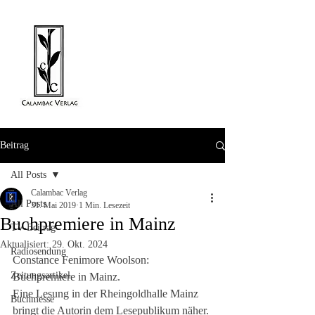
Beitrag
All Posts
Calambac Verlag
All Posts
31. Mai 2019
1 Min. Lesezeit
Buchpremiere in Mainz
TV-Beitrag
Aktualisiert:
29. Okt. 2024
Radiosendung
Constance Fenimore Woolson: 
Zeitungsartikel
Buchpremiere in Mainz. 
Eine Lesung in der Rheingoldhalle Mainz 
Buchmesse
bringt die Autorin dem Lesepublikum näher. 