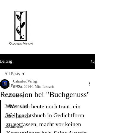
Beitrag
All Posts
Calambac Verlag
All Posts
6. Okt. 2014
1 Min. Lesezeit
Rezension bei "Buchgenuss"
TV-Beitrag
"Wer sich heute noch traut, ein 
Radiosendung
Weihnachtsbuch in Gedichtform 
Zeitungsartikel
zu verfassen, macht vor keinen 
Buchmesse