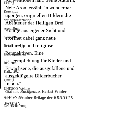
Konventionen halt. Seine Autorin, 
Lesung
Nele Aron, erzählt in wunderbar 
Rezension
üppigen, originellen Bildern die 
Verlagspräsentation
Abenteuer der Heiligen Drei 
Ausstellung
Könige aus eigener Sicht und 
eröffnet dabei ganz neue 
Gespräch
kulturelle und religiöse 
Redaktionstipp
Perspektiven. Eine 
Handelsmission
Leseempfehlung für Kinder und 
Jubiläum
Erwachsene, die ausgefallene und 
Kafka 2024
ausgeklügelte Bilderbücher 
Umzug
lieben."
UNESCO-Welttag
Zitat aus: 
Buchgenuss 
Herbst-Winter 
Andersen 2025
2014, November-Beilage der 
BRIGITTE 
WOMAN
Neuerscheinung