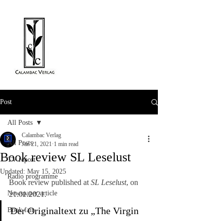
Post
All Posts
Calambac Verlag
All Posts
Jan 21, 2021
1 min read
Book review SL Leselust
TV report
Updated:
May 15, 2025
Radio programme
Book review published at 
SL Leselust
, on 
Newspaper article
21.01.2021.
Der Originaltext zu „The Virgin 
Book fair