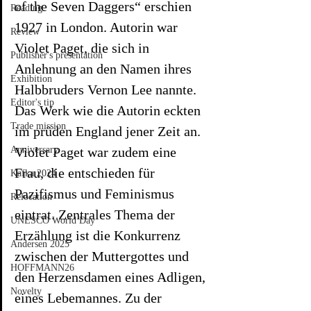
of the Seven Daggers“ erschien 
Reading
1927 in London. Autorin war 
Review
Violet Paget, die sich in 
Publisher's presentation
Anlehnung an den Namen ihres 
Exhibition
Halbbruders Vernon Lee nannte. 
Editor's tip
Das Werk wie die Autorin eckten 
Trade mission
im prüden England jener Zeit an. 
Anniversary
Violet Paget war zudem eine 
Frau, die entschieden für 
Kafka 2024
Pazifismus und Feminismus 
Relocation
eintrat. Zentrales Thema der 
UNESCO World Day
Erzählung ist die Konkurrenz 
Andersen 2025
zwischen der Muttergottes und 
HOFFMANN26
den Herzensdamen eines Adligen, 
Novelty
eines Lebemannes. Zu der 