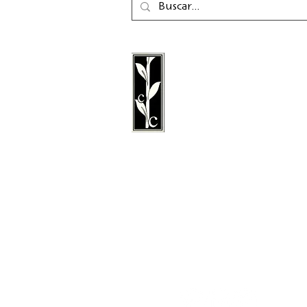
La editorial Calambac e
editorial alemana de fic
poesía, ensayo y literatu
fundada en 2011 y con 
Niederstetten.
Síganos