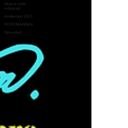
Nueva sede
editorial
Andersen 2025
HOFFMANN26
Novedad