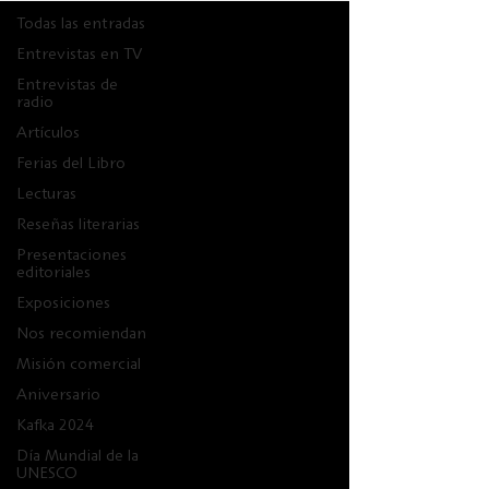
Todas las entradas
Entrevistas en TV
Entrevistas de
radio
Artículos
Ferias del Libro
Lecturas
Reseñas literarias
Presentaciones
editoriales
Exposiciones
Nos recomiendan
Misión comercial
Aniversario
Kafka 2024
Día Mundial de la
UNESCO